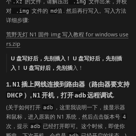
个
的文件，请解压出
文件出来，并校
.xz
.img
对
文件的
. 然后再行写入。写入方法
.img
md值
详细步骤:
荒野无灯 N1 固件 img 写入教程 for windows use
rs.zip
U 盘写好后，先别插入！ U 盘写好后，先别插
入！ U 盘写好后，先别插
入！
N1
1.
插上网线连接到路由器（路由器要支持
DHCP
N1
adb
）,
开机，打开
远程调试.
(关于如何打开
，这里我说明一下，接显示器
adb
和鼠标，进入原装的 N1 系统，然后点击版本号
4
次，提示
已经打开即可。这个时候，即使你
adb
断电，下次开机，会也是
已经开启的状态。)
adb