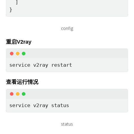
  ]

}
config
重启V2ray
service v2ray restart
查看运行情况
service v2ray status
status