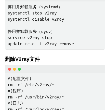
停用并卸载服务（systemd）

systemctl stop v2ray

systemctl disable v2ray

停用并卸载服务（sysv）

service v2ray stop

update-rc.d -f v2ray remove
删除V2ray文件
#(配置文件)

rm -rf /etc/v2ray/*

#(程序)

rm -rf /usr/bin/v2ray/*

#(日志)

rm -rf /var/log/v2ray/*
