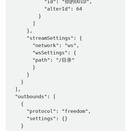
            "id": "你的UUID",

            "alterId": 64

          }

        ]

      },

      "streamSettings": {

        "network": "ws",

        "wsSettings": {

        "path": "/目录"

        }

      }

    }

  ],

  "outbounds": [

    {

      "protocol": "freedom",

      "settings": {}

    }
