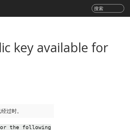
搜索
 key available for
已经过时。
or the following