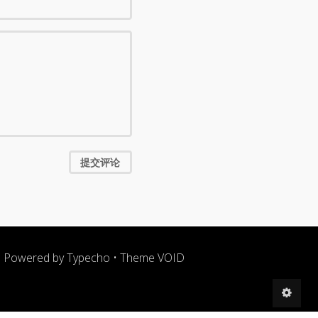
提交评论
Powered by
Typecho
•
Theme VOID